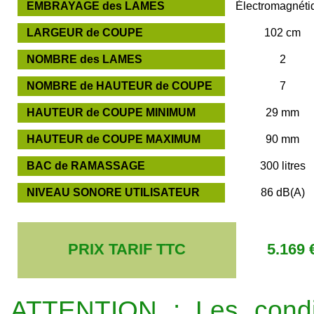
EMBRAYAGE des LAMES
Électromagnéti
LARGEUR de COUPE
102 cm
NOMBRE des LAMES
2
NOMBRE de HAUTEUR de COUPE
7
HAUTEUR de COUPE MINIMUM
29 mm
HAUTEUR de COUPE MAXIMUM
90 mm
BAC de RAMASSAGE
300 litres
NIVEAU SONORE UTILISATEUR
86 dB(A)
PRIX TARIF TTC
5.169 
ATTENTION : Les condit