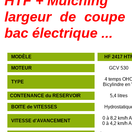
HTF + Mulching
largeur de coupe 
bac électrique ...
MODÈLE
HF 2417 HT
MOTEUR
GCV 530
4 temps OH
TYPE
Bicylindre en
CONTENANCE du RESERVOIR
5,4 litres
BOITE de VITESSES
Hydrostatiqu
0 à 8,2 km/h 
VITESSE d'AVANCEMENT
0 à 4,2 km/h 