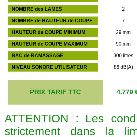
NOMBRE des LAMES
2
NOMBRE de HAUTEUR de COUPE
7
HAUTEUR de COUPE MINIMUM
29 mm
HAUTEUR de COUPE MAXIMUM
90 mm
BAC de RAMASSAGE
300 litres
NIVEAU SONORE UTILISATEUR
86 dB(A)
PRIX TARIF TTC
4.779 
ATTENTION : Les condit
strictement dans la l