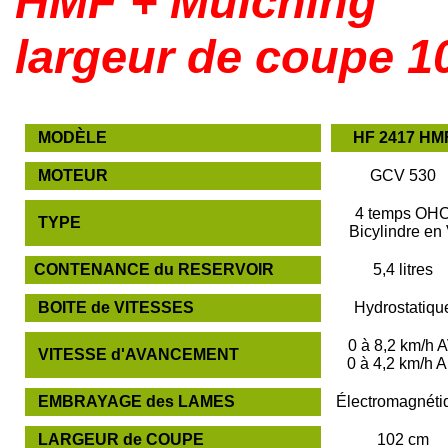
HMF + Mulching
largeur de coupe 10
MODÈLE
HF 2417 HM
MOTEUR
GCV 530
4 temps OH
TYPE
Bicylindre en
CONTENANCE du RESERVOIR
5,4 litres
BOITE de VITESSES
Hydrostatiqu
0 à 8,2 km/h 
VITESSE d'AVANCEMENT
0 à 4,2 km/h 
EMBRAYAGE des LAMES
Électromagnéti
LARGEUR de COUPE
102 cm